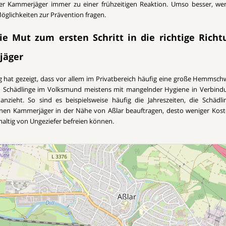
ller Kammerjäger immer zu einer frühzeitigen Reaktion. Umso besser, w
öglichkeiten zur Prävention fragen.
e Mut zum ersten Schritt in die richtige Richt
jäger
g hat gezeigt, dass vor allem im Privatbereich häufig eine große Hemmschw
en Schädlinge im Volksmund meistens mit mangelnder Hygiene in Verbind
nzieht. So sind es beispielsweise häufig die Jahreszeiten, die Schädli
einen Kammerjäger in der Nähe von Aßlar beauftragen, desto weniger Kos
haltig von Ungeziefer befreien können.