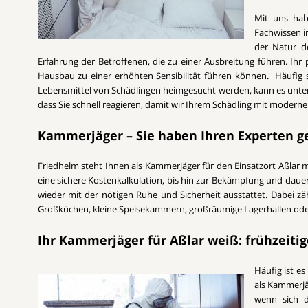
Mit uns hab
Fachwissen i
der Natur de
Erfahrung der Betroffenen, die zu einer Ausbreitung führen. Ihr
Hausbau zu einer erhöhten Sensibilität führen können. Häufig 
Lebensmittel von Schädlingen heimgesucht werden, kann es unter U
dass Sie schnell reagieren, damit wir Ihrem Schädling mit mode
Kammerjäger – Sie haben Ihren Experten 
Friedhelm steht Ihnen als Kammerjäger für den Einsatzort Aßlar mi
eine sichere Kostenkalkulation, bis hin zur Bekämpfung und dauer
wieder mit der nötigen Ruhe und Sicherheit ausstattet. Dabei zä
Großküchen, kleine Speisekammern, großräumige Lagerhallen oder 
Ihr Kammerjäger für Aßlar weiß: frühzeiti
Häufig ist es
als Kammerjä
wenn sich d