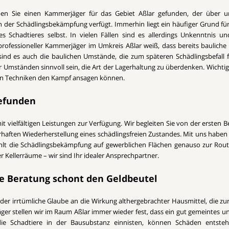
en Sie einen Kammerjäger für das Gebiet Aßlar gefunden, der über u
n der Schädlingsbekämpfung verfügt. Immerhin liegt ein häufiger Grund für 
s Schadtieres selbst. In vielen Fällen sind es allerdings Unkenntnis 
 professioneller Kammerjäger im Umkreis Aßlar weiß, dass bereits baulich
sind es auch die baulichen Umstände, die zum späteren Schädlingsbefall
mständen sinnvoll sein, die Art der Lagerhaltung zu überdenken. Wichtig i
rnen Techniken den Kampf ansagen können.
gefunden
t vielfältigen Leistungen zur Verfügung. Wir begleiten Sie von der ersten 
haften Wiederherstellung eines schädlingsfreien Zustandes. Mit uns haben Si
hlt die Schädlingsbekämpfung auf gewerblichen Flächen genauso zur Routin
Kellerräume – wir sind Ihr idealer Ansprechpartner.
ge Beratung schont den Geldbeutel
 der irrtümliche Glaube an die Wirkung althergebrachter Hausmittel, die zu
ger stellen wir im Raum Aßlar immer wieder fest, dass ein gut gemeintes un
ie Schadtiere in der Bausubstanz einnisten, können Schäden entsteh