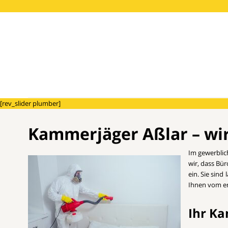
[rev_slider plumber]
Kammerjäger Aßlar – wir
Im gewerblic
wir, dass Bü
ein. Sie sin
Ihnen vom er
Ihr Ka