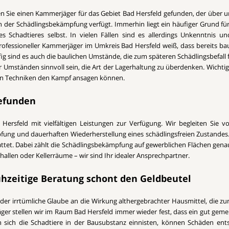
n Sie einen Kammerjäger für das Gebiet Bad Hersfeld gefunden, der über 
n der Schädlingsbekämpfung verfügt. Immerhin liegt ein häufiger Grund für 
s Schadtieres selbst. In vielen Fällen sind es allerdings Unkenntnis 
professioneller Kammerjäger im Umkreis Bad Hersfeld weiß, dass bereits ba
ig sind es auch die baulichen Umstände, die zum späteren Schädlingsbefall
mständen sinnvoll sein, die Art der Lagerhaltung zu überdenken. Wichtig i
rnen Techniken den Kampf ansagen können.
gefunden
ersfeld mit vielfältigen Leistungen zur Verfügung. Wir begleiten Sie v
pfung und dauerhaften Wiederherstellung eines schädlingsfreien Zustandes.
attet. Dabei zählt die Schädlingsbekämpfung auf gewerblichen Flächen genau
llen oder Kellerräume – wir sind Ihr idealer Ansprechpartner.
ühzeitige Beratung schont den Geldbeutel
 der irrtümliche Glaube an die Wirkung althergebrachter Hausmittel, die zu
ger stellen wir im Raum Bad Hersfeld immer wieder fest, dass ein gut gemei
sich die Schadtiere in der Bausubstanz einnisten, können Schäden ents