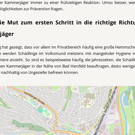
ller Kammerjäger immer zu einer frühzeitigen Reaktion. Umso besser, w
öglichkeiten zur Prävention fragen.
e Mut zum ersten Schritt in die richtige Richt
jäger
g hat gezeigt, dass vor allem im Privatbereich häufig eine große Hemmschw
lich werden Schädlinge im Volksmund meistens mit mangelnder Hygiene i
iere anzieht. So sind es beispielsweise häufig die Jahreszeiten, die Schädl
inen Kammerjäger in der Nähe von Bad Hersfeld beauftragen, desto wenig
s nachhaltig von Ungeziefer befreien können.