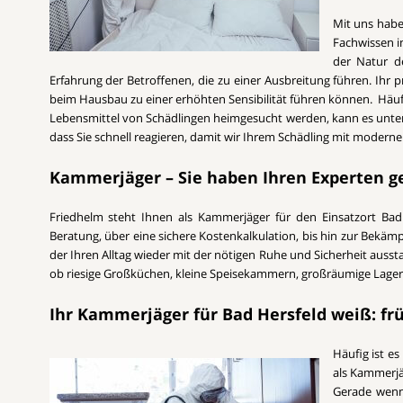
Mit uns habe
Fachwissen i
der Natur de
Erfahrung der Betroffenen, die zu einer Ausbreitung führen. Ihr 
beim Hausbau zu einer erhöhten Sensibilität führen können. Häuf
Lebensmittel von Schädlingen heimgesucht werden, kann es unter U
dass Sie schnell reagieren, damit wir Ihrem Schädling mit mode
Kammerjäger – Sie haben Ihren Experten 
Friedhelm steht Ihnen als Kammerjäger für den Einsatzort Bad H
Beratung, über eine sichere Kostenkalkulation, bis hin zur Bekäm
der Ihren Alltag wieder mit der nötigen Ruhe und Sicherheit ausst
ob riesige Großküchen, kleine Speisekammern, großräumige Lagerha
Ihr Kammerjäger für Bad Hersfeld weiß: fr
Häufig ist es
als Kammerjä
Gerade wenn 