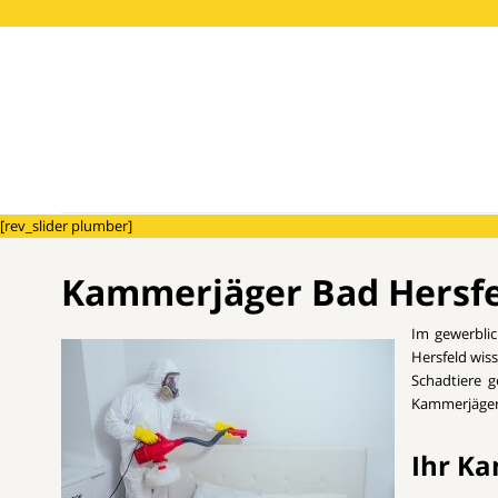
[rev_slider plumber]
Kammerjäger Bad Hersfel
Im gewerbli
Hersfeld wis
Schadtiere g
Kammerjäger 
Ihr Ka