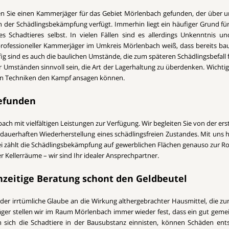
n Sie einen Kammerjäger für das Gebiet Mörlenbach gefunden, der über 
n der Schädlingsbekämpfung verfügt. Immerhin liegt ein häufiger Grund für 
s Schadtieres selbst. In vielen Fällen sind es allerdings Unkenntnis 
 professioneller Kammerjäger im Umkreis Mörlenbach weiß, dass bereits ba
ig sind es auch die baulichen Umstände, die zum späteren Schädlingsbefall
mständen sinnvoll sein, die Art der Lagerhaltung zu überdenken. Wichtig i
rnen Techniken den Kampf ansagen können.
gefunden
ch mit vielfältigen Leistungen zur Verfügung. Wir begleiten Sie von der er
dauerhaften Wiederherstellung eines schädlingsfreien Zustandes. Mit uns h
ei zählt die Schädlingsbekämpfung auf gewerblichen Flächen genauso zur Rout
Kellerräume – wir sind Ihr idealer Ansprechpartner.
hzeitige Beratung schont den Geldbeutel
 der irrtümliche Glaube an die Wirkung althergebrachter Hausmittel, die zu
ger stellen wir im Raum Mörlenbach immer wieder fest, dass ein gut gemein
sich die Schadtiere in der Bausubstanz einnisten, können Schäden ents