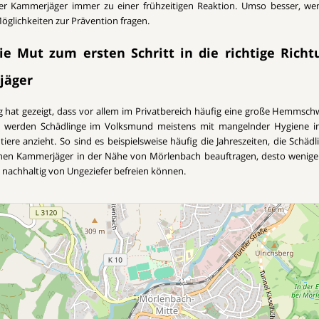
ller Kammerjäger immer zu einer frühzeitigen Reaktion. Umso besser, w
öglichkeiten zur Prävention fragen.
e Mut zum ersten Schritt in die richtige Richt
jäger
g hat gezeigt, dass vor allem im Privatbereich häufig eine große Hemmschw
ch werden Schädlinge im Volksmund meistens mit mangelnder Hygiene i
iere anzieht. So sind es beispielsweise häufig die Jahreszeiten, die Schädl
einen Kammerjäger in der Nähe von Mörlenbach beauftragen, desto wenig
s nachhaltig von Ungeziefer befreien können.