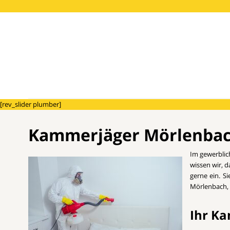
[rev_slider plumber]
Kammerjäger Mörlenbach 
Im gewerblic
wissen wir, 
gerne ein. S
Mörlenbach, 
Ihr Ka